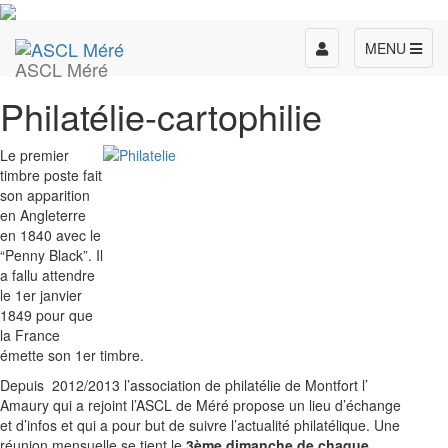
Toggle
MENU
ASCL Méré
navigation
Philatélie-cartophilie
Le premier
timbre poste fait
son apparition
en Angleterre
en 1840 avec le
“Penny Black”. Il
a fallu attendre
le 1er janvier
1849 pour que
la France
émette son 1er timbre.
Depuis 2012/2013 l’association de philatélie de Montfort l’
Amaury qui a rejoint l’ASCL de Méré propose un lieu d’échange
et d’infos et qui a pour but de suivre l’actualité philatélique. Une
réunion mensuelle se tient le
3ème dimanche de chaque